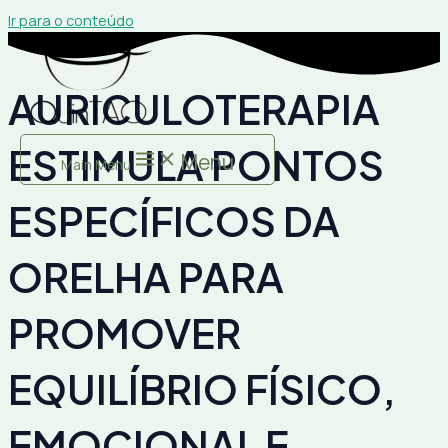
Ir para o conteúdo
AURICULOTERAPIA
ESTIMULA PONTOS
Menu
Main Menu
ESPECÍFICOS DA
ORELHA PARA
PROMOVER
EQUILÍBRIO FÍSICO,
EMOCIONAL E