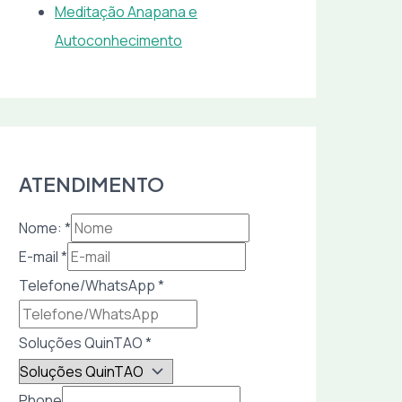
Meditação Anapana e
Autoconhecimento
ATENDIMENTO
Nome:
*
E-mail
*
Telefone/WhatsApp
*
Soluções QuinTAO
*
Phone