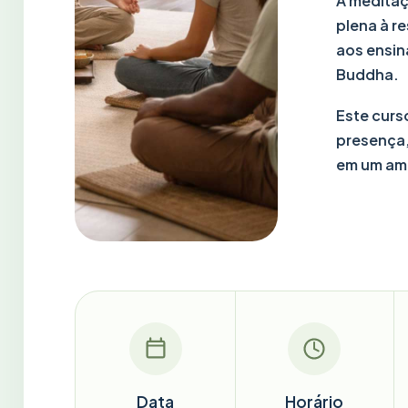
A meditaç
plena à r
aos ensin
Buddha.
Este curs
presença,
em um amb
Data
Horário