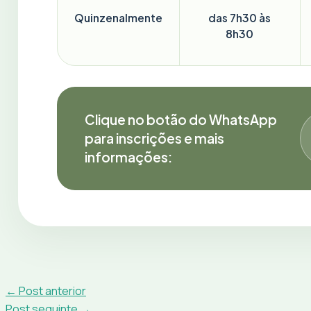
Quinzenalmente
das 7h30 às
8h30
Clique no botão do WhatsApp
para inscrições e mais
informações:
←
Post anterior
Post seguinte
→