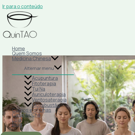
Ir para o conteúdo
Home
Quem Somos
Medicina Chinesa
Alternar menu
Acupuntura
Fitoterapia
Tui Na
Auriculoterapia
Ventosaterapia
Moxabustão
Cursos e oficinas
Casa de Chá
Loja
Blog